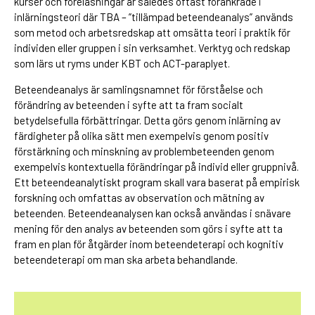
kurser och föreläsningar är således oftast förankrade i
inlärningsteori där TBA – ”tillämpad beteendeanalys” används
som metod och arbetsredskap att omsätta teori i praktik för
individen eller gruppen i sin verksamhet. Verktyg och redskap
som lärs ut ryms under KBT och ACT-paraplyet.
Beteendeanalys är samlingsnamnet för förståelse och
förändring av beteenden i syfte att ta fram socialt
betydelsefulla förbättringar. Detta görs genom inlärning av
färdigheter på olika sätt men exempelvis genom positiv
förstärkning och minskning av problembeteenden genom
exempelvis kontextuella förändringar på individ eller gruppnivå.
Ett beteendeanalytiskt program skall vara baserat på empirisk
forskning och omfattas av observation och mätning av
beteenden. Beteendeanalysen kan också användas i snävare
mening för den analys av beteenden som görs i syfte att ta
fram en plan för åtgärder inom beteendeterapi och kognitiv
beteendeterapi om man ska arbeta behandlande.